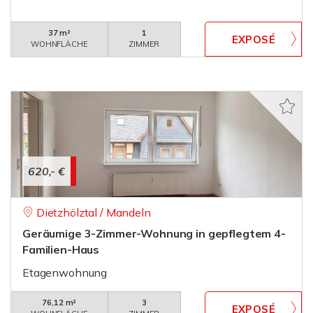
37 m²
1
WOHNFLÄCHE
ZIMMER
620,- €
Dietzhölztal / Mandeln
Geräumige 3-Zimmer-Wohnung in gepflegtem 4-
Familien-Haus
Etagenwohnung
76,12 m²
3