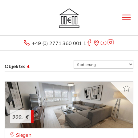
+49 (0) 2771 360 001 1
Objekte:
4
900,- €
Siegen